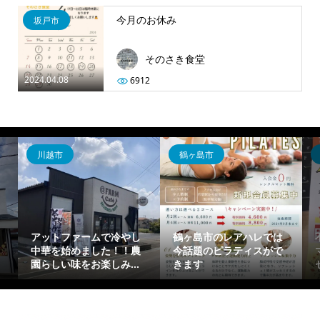
今月のお休み
坂戸市
そのさき食堂
2024.04.08
6912
川越市
鶴ヶ島市
アットファームで冷やし
鶴ヶ島市のレアハレでは
中華を始めました！！農
今話題のピラティスがで
園らしい味をお楽しみ...
きます