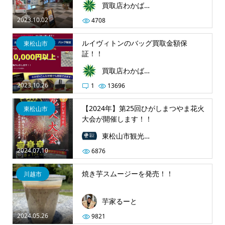
買取店わかば 西友東松山店
2023.10.02
4708
ルイヴィトンのバッグ買取金額保
東松山市
証！！
買取店わかば 西友東松山店
2023.10.26
1
13696
【2024年】第25回ひがしまつやま花火
東松山市
大会が開催します！！
東松山市観光協会
2024.07.10
6876
焼き芋スムージーを発売！！
川越市
芋家るーと
2024.05.26
9821