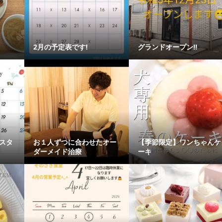
2月の予定表です!
グランドオープン!!
スタ
お１人ずつに合わせたオー
【季節限定】ワンちゃんケ
ダーメイド治療
ーキ