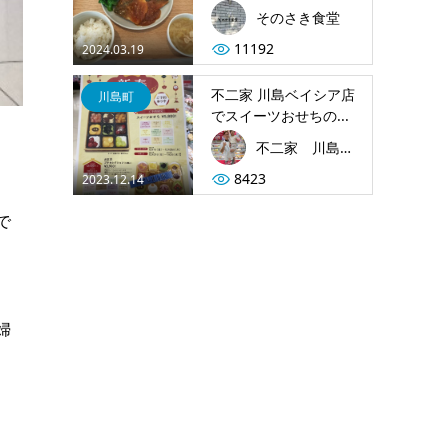
そのさき食堂
11192
2024.03.19
不二家 川島ベイシア店
川島町
でスイーツおせちの...
不二家 川島ベイシア店
8423
2023.12.14
で
婦