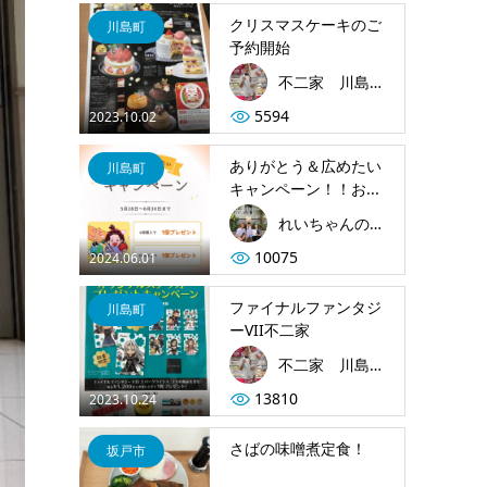
クリスマスケーキのご
川島町
予約開始
不二家 川島ベイシア店
5594
2023.10.02
ありがとう＆広めたい
川島町
キャンペーン！！お...
れいちゃんのアイス屋さん
10075
2024.06.01
ファイナルファンタジ
川島町
ーVII不二家
不二家 川島ベイシア店
13810
2023.10.24
さばの味噌煮定食！
坂戸市